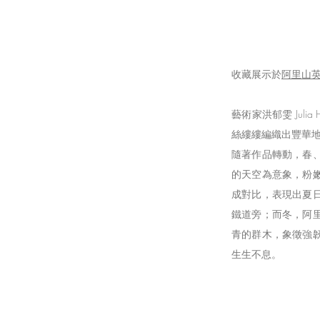
收藏展示於
阿里山
藝術家洪郁雯 Juli
絲縷縷編織出豐華
隨著作品轉動，春
的天空為意象，粉
成對比，表現出夏
鐵道旁；而冬，阿
青的群木，象徵強
生生不息。