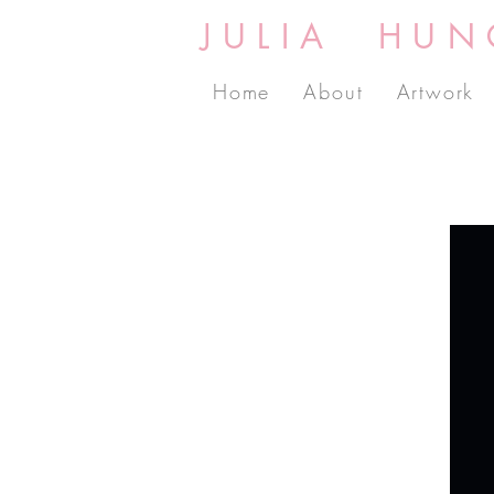
JULIA HUN
Home
About
Artwork