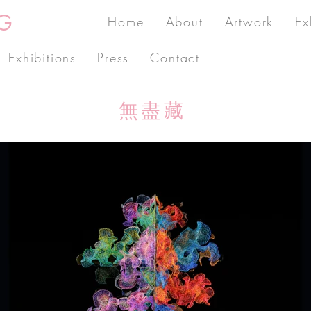
G
Home
About
Artwork
Ex
Exhibitions
Press
Contact
無盡藏