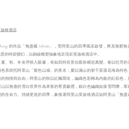
英迪格酒店
a Hung 的作品「無盡藏 Infinite」，受阿里山的四季風采啟發，將其無
地景的時節變幻，以銅線雕塑抽象地呈現於英迪格酒店中。
、夏、秋、冬依序映入眼簾，有如四時良景在眼前瞬息萬變。春以吐芳的
嫩色系烘托阿里山「紫色山城」的美名；夏以滿山的射干菖蒲花海為特色
日的熱情與自由；阿里山的秋以紅楓聞名，編織色彩轉為內斂的紅棕色，
里山以無邊的雪白世界作為來客的尊貴獻禮，銀白色編織如落雪閃爍，翠
韌的生命力。持續更迭的四季，象徵著阿里山英迪格酒店如阿里山「無盡