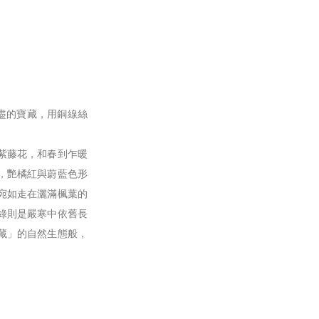
窮無盡的寶藏，用銅線絲
紫藤花，和春到乍暖
，艷橘紅與蔚藍色形
宛如走在灑滿楓葉的
綠則是嚴寒中依舊長
藏」的自然生態般，