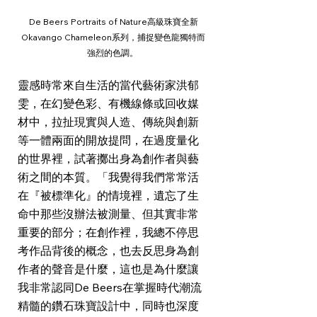
De Beers Portraits of Nature高級珠寶全新
Okavango Chameleon系列，捕捉變色龍獨特而
強烈的色調。 
靈感時常來自生活的當代藝術家洪郁
雯，在幻變色彩、有機線條或回收媒
材中，拉扯現實與人造、傳統與創新
等一體兩面的開放提問，在過度量化
的世界裡，試著擲出身為創作者與藝
術之間的本質。「我覺得我們常常活
在『被標準化』的情境裡，遺忘了生
命中那些沒辦法被測量、但其實非常
重要的部分；在創作裡，我總不停思
考作品背後的概念，也去反思身為創
作者的聲音是什麼，這也是為什麼讓
我非常認同De Beers在掌握時代潮流
精髓的鑽石珠寶設計中，同時也深度