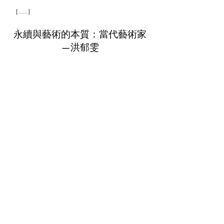
［......］
永續與藝術的本質：當代藝術家
—洪郁雯