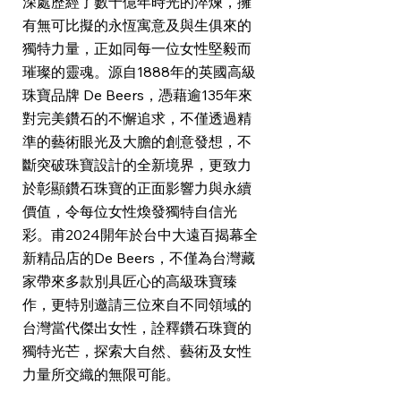
深處歷經了數十億年時光的淬煉，擁
有無可比擬的永恆寓意及與生俱來的
獨特力量，正如同每一位女性堅毅而
璀璨的靈魂。源自1888年的英國高級
珠寶品牌 De Beers，憑藉逾135年來
對完美鑽石的不懈追求，不僅透過精
準的藝術眼光及大膽的創意發想，不
斷突破珠寶設計的全新境界，更致力
於彰顯鑽石珠寶的正面影響力與永續
價值，令每位女性煥發獨特自信光
彩。甫2024開年於台中大遠百揭幕全
新精品店的De Beers，不僅為台灣藏
家帶來多款別具匠心的高級珠寶臻
作，更特別邀請三位來自不同領域的
台灣當代傑出女性，詮釋鑽石珠寶的
獨特光芒，探索大自然、藝術及女性
力量所交織的無限可能。