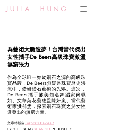
JULIA HUNG
為藝術大膽造夢！台灣當代傑出
女性攜手De Beers高級珠寶激盪
無窮張力
作為全球唯一始於鑽石之源的高級珠
寶品牌，De Beers無疑是珠寶歷史洪
流中，鑽研鑽石藝術的先驅。這次，
De Beers攜手旅美知名舞蹈家簡珮
如、文華苑花藝總監陳妍嵐、當代藝
術家洪郁雯，探索鑽石珠寶之於女性
迸發出的無窮力量。
文章轉載自
Harper's BAZAAR
BY QBEE SHAO 
SHANI YU
PUBLISHED: 