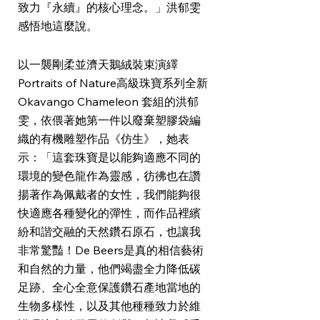
致力『永續』的核心理念。」洪郁雯
感悟地這麼說。
以一襲剛柔並濟天鵝絨裝束演繹
Portraits of Nature高級珠寶系列全新
Okavango Chameleon 套組的洪郁
雯，依偎著她第一件以廢棄塑膠袋編
織的有機雕塑作品《仿生》，她表
示：「這套珠寶是以能夠適應不同的
環境的變色龍作為靈感，彷彿也在讚
揚著作為佩戴者的女性，我們能夠很
快適應各種變化的彈性，而作品裡繽
紛和諧交融的天然鑽石原石，也讓我
非常驚豔！De Beers是真的相信藝術
和自然的力量，他們竭盡全力降低碳
足跡、全心全意保護鑽石產地當地的
生物多樣性，以及其他種種致力於維